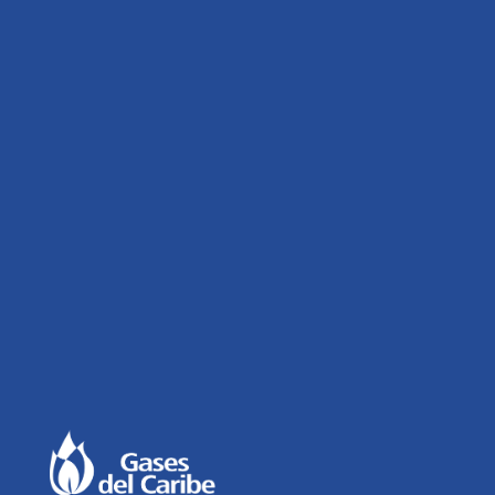
AECSA
Razón social:
AECSA S.A.S.
NIT:
830.059.718-5
Dirección:
Av. de las Américas No. 46-41,
Bogotá D.C.
Teléfono:
+57 (601) 742 0719)